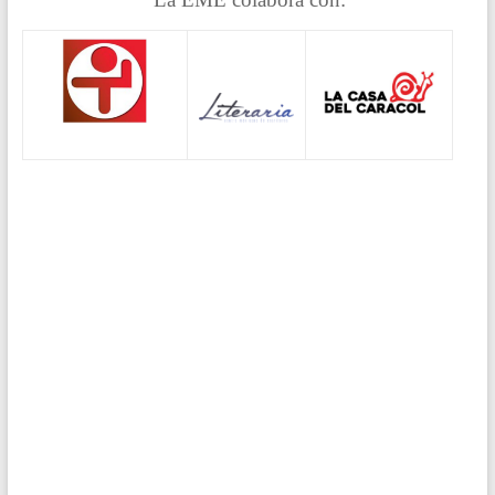
El programa académico de Literaria integra cursos teóricos y
talleres literarios. A partir de ejercicios escritura creativa y en
virtud de una formación integral, aprenderás como escribir
novela, teatro, cuentos y poemas. Escribe en nuestros talleres
literarios online. Cómo hacer un poema, cómo hacer una
novela, cómo hacer una obra de teatro, cómo hacer un cuento .
Redacción creativa. Taller literario online. Taller escritores.
Taller escritura.
Cómo escribir poesía,teatro,cuentos y