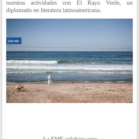
nuestras actividades con El Rayo Verde, un
diplomado en literatura latinoamericana.
La EME colabora con: