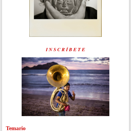
I N S C R Í B E T E
Temario